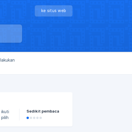
ke situs web
dilakukan
Sedikit pembaca
duk