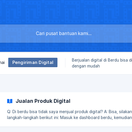
Berjualan digital di Berdu bisa 
Pengiriman Digital
nai
dengan mudah
Jualan Produk Digital
Q: Di berdu bisa tidak saya menjual produk digital? A: Bisa, silakan ikuti
langkah-langkah berikut ini: Masuk ke dashboard berdu, kemudian pilih
Apps -> Pengiriman Digital klik Aktif kemudian Simpan Masuk ke Produk
-> Buat produk baru kemudian centang jenis produk menjadi Pro